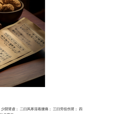
 少阴肾虚； 二曰风寒湿着腰痛； 三曰劳役伤肾； 四