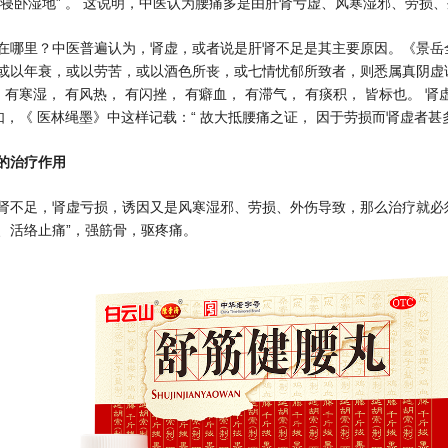
曰寝卧湿地” 。 这说明，中医认为腰痛多是由肝肾亏虚、风寒湿邪、劳损
在哪里？中医普遍认为，肾虚，或者说是肝肾不足是其主要原因。《景岳全
或以年衰，或以劳苦，或以酒色所丧，或七情忧郁所致者，则悉属真阴虚证。
）有寒湿， 有风热， 有闪挫， 有癖血， 有滞气， 有痰积， 皆标也。 
如，《 医林绳墨》中这样记载：“ 故大抵腰痛之证， 因于劳损而肾虚者甚多
的治疗作用
肾不足，肾虚亏损，诱因又是风寒湿邪、劳损、外伤导致，那么治疗就必
、活络止痛”，强筋骨，驱疼痛。