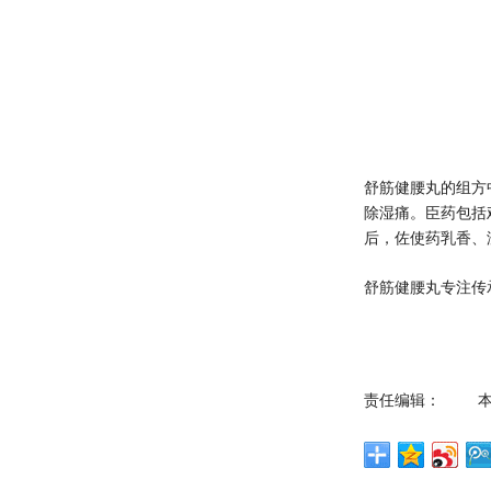
舒筋健腰丸的组方
除湿痛。臣药包括
后，佐使药乳香、
舒筋健腰丸专注传
责任编辑：
本