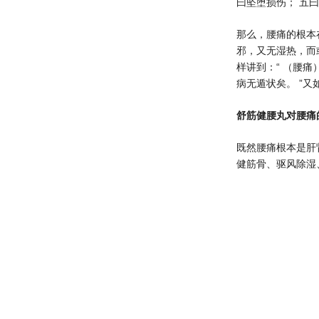
曰坠堕损伤； 五
那么，腰痛的根本
邪，又无湿热，而
样讲到：“ （腰痛
病无遁状矣。 ”又
舒筋健腰丸对腰痛
既然腰痛根本是肝
健筋骨、驱风除湿