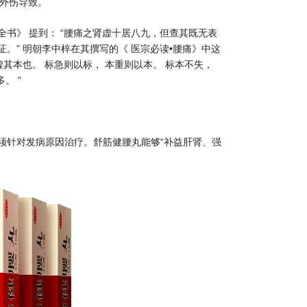
、外伤导致。
书》 提到： “腰痛之肾虚十居八九，但查其既无表
” 明朝李中梓在其撰写的《 医宗必读•腰痛》中这
肾虚其本也。 标急则以标， 本重则以本。 标本不失，
。 ”
须针对发病原因治疗。舒筋健腰丸能够“补益肝肾、强