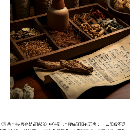
景岳全书•腰痛辨证施治》中讲到：“ 腰痛证旧有五辨： 一曰阳虚不足，