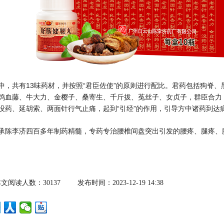
中，共有13味药材，并按照“君臣佐使”的原则进行配比。君药包括狗脊
鸡血藤、牛大力、金樱子、桑寄生、千斤拔、菟丝子、女贞子，群臣合力，
没药、延胡索、两面针行气止痛，起到“引经”的作用，引导方中诸药到达
承陈李济四百多年制药精髓，专药专治腰椎间盘突出引发的腰疼、腿疼、
文阅读人数：30137
发布时间：2023-12-19 14:38