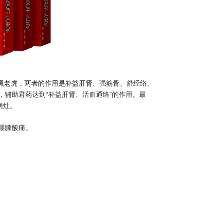
、黑老虎，两者的作用是补益肝肾、强筋骨、舒经络、
辅助君药达到“补益肝肾、活血通络”的作用。最
病灶。
腰膝酸痛。