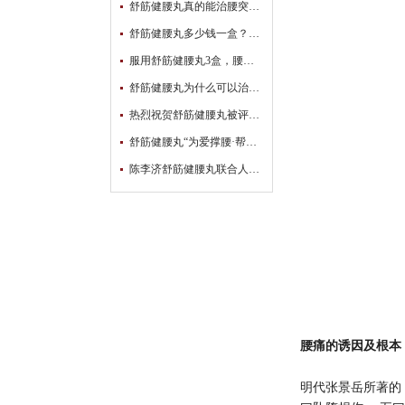
舒筋健腰丸真的能治腰突吗？真相原来是这样……
舒筋健腰丸多少钱一盒？你想知道的都在这
服用舒筋健腰丸3盒，腰腿不疼了，可以停药了吗？
舒筋健腰丸为什么可以治疗腰间盘突出？
热烈祝贺舒筋健腰丸被评为【2022-2023年度中国药店“颈腰椎类”店员推荐率最高品牌】！
舒筋健腰丸“为爱撑腰·帮扶腰突患者公益活动”覆盖5万多名患者！
陈李济舒筋健腰丸联合人民日报健康客户端发起中西医结合骨科发展与创新研讨会暨“为爱撑腰·帮扶腰椎间盘突出患者公益活动” ​
腰痛的诱因及根本
明代张景岳所著的《