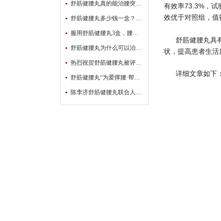
舒筋健腰丸真的能治腰突吗？真相原来是这样……
有效率73.3%
效优于对照组，值
舒筋健腰丸多少钱一盒？你想知道的都在这
服用舒筋健腰丸3盒，腰腿不疼了，可以停药了吗？
舒筋健腰丸具
舒筋健腰丸为什么可以治疗腰间盘突出？
状，提高患者生活
热烈祝贺舒筋健腰丸被评为【2022-2023年度中国药店“颈腰椎类”店员推荐率最高品牌】！
详细文章如下
舒筋健腰丸“为爱撑腰·帮扶腰突患者公益活动”覆盖5万多名患者！
陈李济舒筋健腰丸联合人民日报健康客户端发起中西医结合骨科发展与创新研讨会暨“为爱撑腰·帮扶腰椎间盘突出患者公益活动” ​