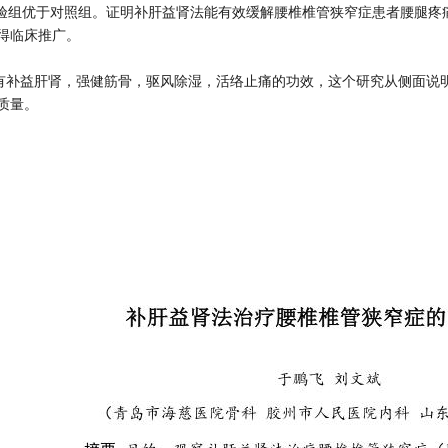
，试验组优于对照组。证明补肝益肾法能有效缓解腰椎椎管狭窄症患者腰腿
得临床推广。
有补益肝肾，强健筋骨，驱风除湿，活络止痛的功效，这个研究从侧面说
质量。
：