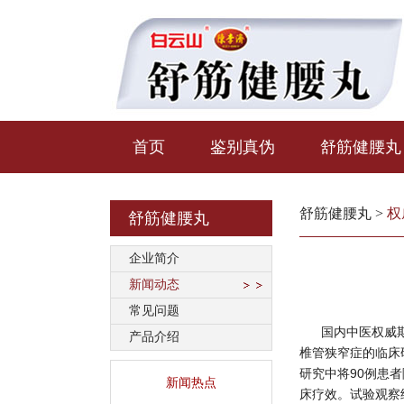
首页
鉴别真伪
舒筋健腰丸
舒筋健腰丸
>
权
舒筋健腰丸
企业简介
新闻动态
常见问题
国内中医权威期
产品介绍
椎管狭窄症的临床
研究中将90例患
新闻热点
床疗效。试验观察