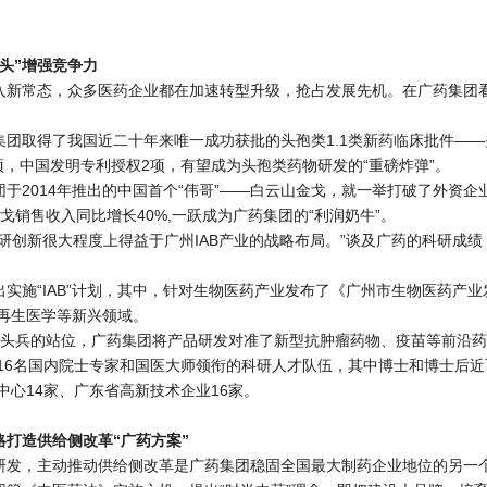
头”增强竞争力
入新常态，众多医药企业都在加速转型升级，抢占发展先机。在广药集团看
集团取得了我国近二十年来唯一成功获批的头孢类1.1类新药临床批件—
项，中国发明专利授权2项，有望成为头孢类药物研发的“重磅炸弹”。
团于2014年推出的中国首个“伟哥”——白云山金戈，就一举打破了外资企
金戈销售收入同比增长40%,一跃成为广药集团的“利润奶牛”。
科研创新很大程度上得益于广州IAB产业的战略布局。”谈及广药的科研成
实施“IAB”计划，其中，针对生物医药产业发布了《广州市生物医药产业发
再生医学等新兴领域。
业排头兵的站位，广药集团将产品研发对准了新型抗肿瘤药物、疫苗等前沿药
16名国内院士专家和国医大师领衔的科研人才队伍，其中博士和博士后近
中心14家、广东省高新技术企业16家。
略打造供给侧改革“广药方案”
研发，主动推动供给侧改革是广药集团稳固全国最大制药企业地位的另一个