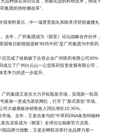
育大品种摆在突出位置，用最先进的科研技术，用现下
药集团的供给侧改革”。
年年报资料显示，中一滋肾育胎丸和陈李济舒筋健腰丸
界。去年，广药集团成为《财富》论坛战略合作伙伴，
。英国每日邮报报道称“时尚中药”是广药集团为中医药
仅完成了收购旗下合资企业广州医药有限公司30%
同成立了广州白云山一心堂医药投资发展有限公司，
体竞争力的进一步提升。
，广药集团王老吉大力开拓瓶装市场，实现新一轮高
号摇身一变成为茶饮网红，打开了“新式茶饮”市场。
司大健康板块销售收入同比增长10.35%。
市场。去年，王老吉参与的“中草药DNA条形码物种
王老吉凉茶成为《财富》全球论坛独家官方凉茶。
布中国品牌力指数，王老吉蝉联凉茶行业品牌力第一