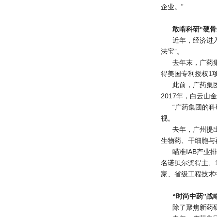
企业。”
敢啃科研“硬骨
近年，经济进
法宝”。
去年末，广药
得美国专利授权1
此前，广药集
2017年，白云山
“广药集团的
视。
去年，广州提出
生物药、干细胞与
瞄准IAB产
名诺贝尔奖得主、
家、省级工程技术
“时尚中药”战
除了聚焦新药