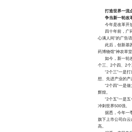
打造世界一流
争当新一轮改
今年是改革开
四十年前，广
心满人间”的广告
此后，创新基
药博物馆“神农草
如今，新一轮
个三、2个四、2个
“2个三”一
想、先进产业的产
“2个四”一
辉煌。
“2个五”一
冲刺世界500强。
据悉，今年一季
旗下上市公司白云山
高。