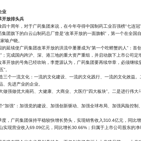
企业
革开放排头兵
放四十周年，对于广药集团来说，在今年夺得中国制药工业百强榜“七连冠
药集团旗下的白云山制药总厂曾是“改革开放的一面旗帜”，第一个在全国自
语家喻户晓。
因的延续使广药集团改革开放的洪流中屡屡成为“第一个吃螃蟹的人”：首
堂”；完成国内跨沪、深、港三地的重大资产重组，并启动旗下上市公司定
改革开放的号角已经吹响，李楚源认为，广药集团要再续华章，必须继续坚
五”。
是打造三个一流文化：一流的文化建设、一流的文化践行、一流的文化效益
品、先进产业的企业。
是做大做强做优大南药、大健康、大商业、大医疗“四大板块”。二是进行伟
是五个“加强”：加强党的建设、加强创新驱动、加强全球布局、加强风险控
度，广药集团保持平稳较快增长势头，实现销售收入310.4亿元，同比增长21
实现营业收入69.09亿元，同比增长30.66%；归属于上市公司股东的净利