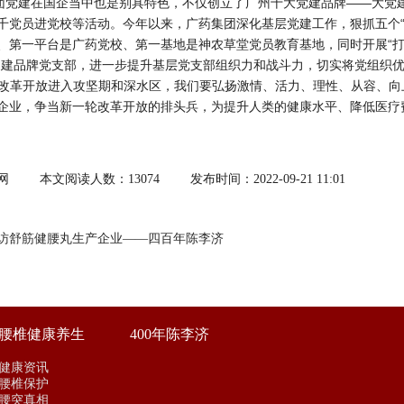
团党建在国企当中也是别具特色，不仅创立了广州十大党建品牌——大党建
千党员进党校等活动。今年以来，广药集团深化基层党建工作，狠抓五个“
、第一平台是广药党校、第一基地是神农草堂党员教育基地，同时开展“打
创建品牌党支部，进一步提升基层党支部组织力和战斗力，切实将党组织
“改革开放进入攻坚期和深水区，我们要弘扬激情、活力、理性、从容、
企业，争当新一轮改革开放的排头兵，为提升人类的健康水平、降低医疗
网
本文阅读人数：13074
发布时间：2022-09-21 11:01
访舒筋健腰丸生产企业——四百年陈李济
腰椎健康养生
400年陈李济
健康资讯
腰椎保护
腰突真相