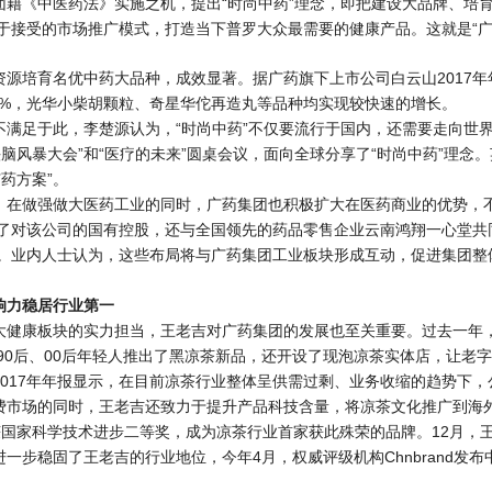
团籍《中医药法》实施之机，提出“时尚中药”理念，即把建设大品牌、培
于接受的市场推广模式，打造当下普罗大众最需要的健康产品。这就是“广
资源培育名优中药大品种，成效显著。据广药旗下上市公司白云山2017
0%，光华小柴胡颗粒、奇星华佗再造丸等品种均实现较快速的增长。
不满足于此，李楚源认为，“时尚中药”不仅要流行于国内，还需要走向世
头脑风暴大会”和“医疗的未来”圆桌会议，面向全球分享了“时尚中药”理念
药方案”。
，在做强做大医药工业的同时，广药集团也积极扩大在医药商业的优势，不
了对该公司的国有控股，还与全国领先的药品零售企业云南鸿翔一心堂共
。业内人士认为，这些布局将与广药集团工业板块形成互动，促进集团整
响力稳居行业第一
大健康板块的实力担当，王老吉对广药集团的发展也至关重要。过去一年
90后、00后年轻人推出了黑凉茶新品，还开设了现泡凉茶实体店，让老字
017年年报显示，在目前凉茶行业整体呈供需过剩、业务收缩的趋势下，公
费市场的同时，王老吉还致力于提升产品科技含量，将凉茶文化推广到海外
获国家科学技术进步二等奖，成为凉茶行业首家获此殊荣的品牌。12月，
一步稳固了王老吉的行业地位，今年4月，权威评级机构Chnbrand发