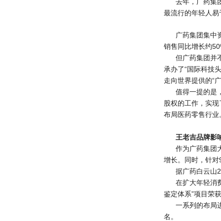
去年，广药集
最流行的年轻人易
广药集团集中
销售同比增长约5
但广药集团并
承办了“国际科技
走向世界提供的“广
值得一提的是
股权的工作，实现
布局医药零售行业
王老吉品牌影
作为广药集团
增长。同时，针对
据广药白云山2
在扩大年轻消
鉴定体系”项目荣
一系列的布局进
名。