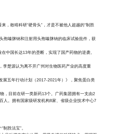
来，敢啃科研“硬骨头”，才是不被他人超越的“制胜
—头孢嗪脒钠和注射用头孢嗪脒钠的临床试验批件，获
业在中国长达13年的垄断，实现了国产药物的逆袭。
绩，李楚源认为离不开广州对生物医药产业的高度重
展五年行动计划（2017-2021年）》，聚焦蛋白类
物，目前在研一类新药13个。广药集团拥有一支由2
百人。拥有国家级研发机构8家、省级企业技术中心7
“制胜法宝”。