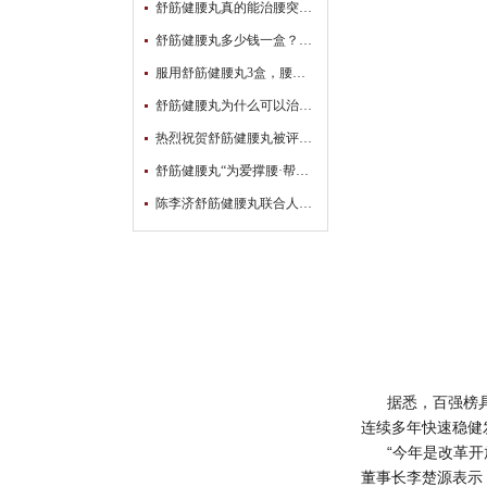
舒筋健腰丸真的能治腰突吗？真相原来是这样……
舒筋健腰丸多少钱一盒？你想知道的都在这
服用舒筋健腰丸3盒，腰腿不疼了，可以停药了吗？
舒筋健腰丸为什么可以治疗腰间盘突出？
热烈祝贺舒筋健腰丸被评为【2022-2023年度中国药店“颈腰椎类”店员推荐率最高品牌】！
舒筋健腰丸“为爱撑腰·帮扶腰突患者公益活动”覆盖5万多名患者！
陈李济舒筋健腰丸联合人民日报健康客户端发起中西医结合骨科发展与创新研讨会暨“为爱撑腰·帮扶腰椎间盘突出患者公益活动” ​
据悉，百强榜
连续多年快速稳健
“今年是改革
董事长李楚源表示