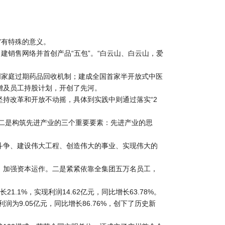
”有特殊的意义。
建销售网络并首创产品“五包”。“白云山、白云山，爱
创家庭过期药品回收机制；建成全国首家半开放式中医
增及员工持股计划，开创了先河。
持改革和开放不动摇，具体到实践中则通过落实“2
。二是构筑先进产业的三个重要要素：先进产业的思
大斗争、建设伟大工程、创造伟大的事业、实现伟大的
制、加强资本运作。二是紧紧依靠全集团五万名员工，
.1%，实现利润14.62亿元，同比增长63.78%。
润为9.05亿元，同比增长86.76%，创下了历史新